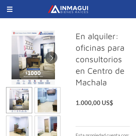
Ir
al
contenido
principal
En alquiler:
oficinas para
consultorios
en Centro de
Machala
1.000,00 US$
Esta propiedad cuenta con: