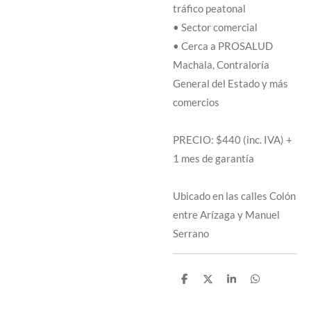
tráfico peatonal
• Sector comercial
• Cerca a PROSALUD
Machala, Contraloría
General del Estado y más
comercios
PRECIO: $440 (inc. IVA) +
1 mes de garantía
Ubicado en las calles Colón
entre Arízaga y Manuel
Serrano
C
C
C
C
o
o
o
o
m
m
m
m