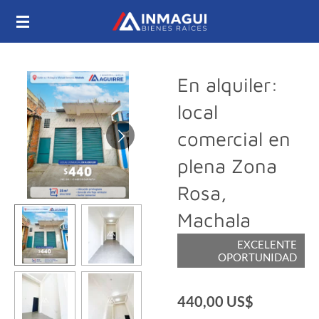
Ir
al
contenido
principal
En alquiler:
local
comercial en
plena Zona
Rosa,
Machala
EXCELENTE
OPORTUNIDAD
440,00 US$