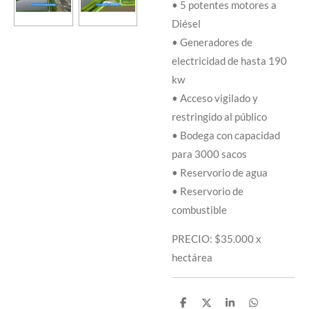
• 5 potentes motores a
Diésel
• Generadores de
electricidad de hasta 190
kw
• Acceso vigilado y
restringido al público
• Bodega con capacidad
para 3000 sacos
• Reservorio de agua
• Reservorio de
combustible
PRECIO: $35.000 x
hectárea
C
C
C
C