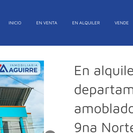
INICIO
EN VENTA
EN ALQUILER
VENDE
En alquil
departa
amoblado
9na Nort