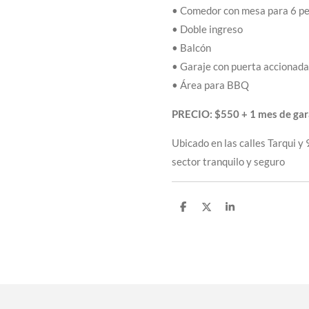
• Comedor con mesa para 6 p
• Doble ingreso
• Balcón
• Garaje con puerta accionada
• Área para BBQ
PRECIO: $550 + 1 mes de gara
Ubicado en las calles Tarqui y
sector tranquilo y seguro
C
C
C
o
o
o
m
m
m
p
p
p
a
a
a
r
r
r
t
t
t
i
i
i
r
r
r