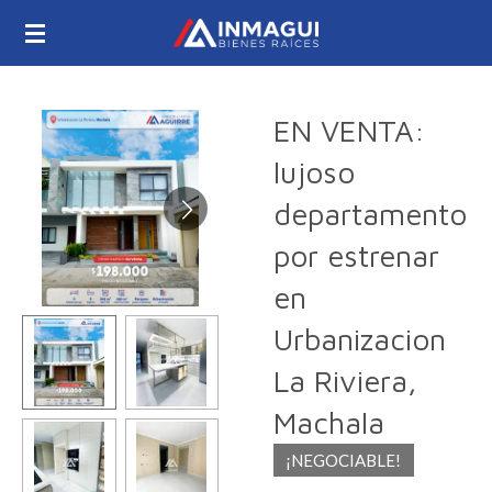
Ir
al
contenido
principal
EN VENTA:
lujoso
departamento
por estrenar
en
Urbanizacion
La Riviera,
Machala
¡NEGOCIABLE!