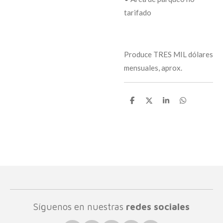
tarifado
Produce TRES MIL dólares
mensuales, aprox.
C
C
C
C
o
o
o
o
m
m
m
m
p
p
p
p
a
a
a
a
r
r
r
r
t
t
t
t
i
i
i
i
r
r
r
r
Síguenos en nuestras
redes sociales