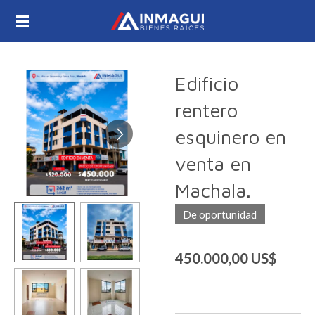
Ir
al
contenido
principal
Edificio
rentero
esquinero en
venta en
Machala.
De oportunidad
450.000,00 US$